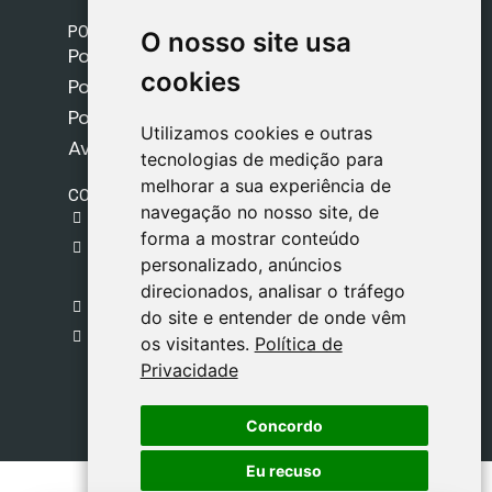
POLÍTICAS
O nosso site usa
O nosso site usa
Política de Envios
cookies
cookies
Política de Cookies
Política de Privacidade
Utilizamos cookies e outras
Utilizamos cookies e outras
Aviso Legal
tecnologias de medição para
tecnologias de medição para
melhorar a sua experiência de
melhorar a sua experiência de
CONTACTO
navegação no nosso site, de
navegação no nosso site, de
gestion@safeliz.com
forma a mostrar conteúdo
forma a mostrar conteúdo
C. del Pradillo, 6, 28770 Colmenar Viejo,
personalizado, anúncios
personalizado, anúncios
Madrid
direcionados, analisar o tráfego
direcionados, analisar o tráfego
+34 918 459 877
do site e entender de onde vêm
do site e entender de onde vêm
Segunda a Sexta
os visitantes.
os visitantes.
Política de
Política de
09:00 - 13:00
Privacidade
Privacidade
Concordo
Concordo
Eu recuso
Eu recuso