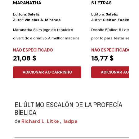
MARANATHA
5 LETRAS
Editora:
Safeliz
Editora:
Safeliz
Autor:
Vinicius A. Miranda
Autor:
Cleiton Fuckner
Maranatha é um jogo de tabuleiro
Desafio Bíblico: 5 Letras V
divertido e criativo. A melhor maneira
pronto para testar seus
de...
conhecimentos...
NÃO ESPECIFICADO
NÃO ESPECIFICADO
21,08 $
15,77 $
ADICIONAR AO CARRINHO
ADICIONAR AO CAR
EL ÚLTIMO ESCALÓN DE LA PROFECÍA
BÍBLICA
Richard L. Litke
Iadpa
de
,