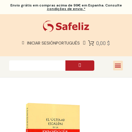
Envio grátis
em compras acima de 99€ em Espanha. Consulte
condições de envio.*
BÍBLIAS SAFELIZ
BÍBLIAS
LIVROS
0,00 $
INICIAR SESIÓN
PORTUGUÊS
PRESENTES
JOGOS
SOBRE NÓS