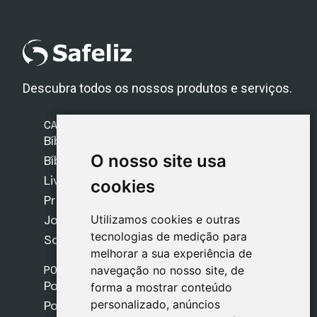
Descubra todos os nossos produtos e serviços.
CATEGORIAS
Bíblias Safeliz
O nosso site usa
O nosso site usa
Bíblias
Livros
cookies
cookies
Presentes
Jogos
Utilizamos cookies e outras
Utilizamos cookies e outras
tecnologias de medição para
tecnologias de medição para
Sobre nós
melhorar a sua experiência de
melhorar a sua experiência de
POLÍTICAS
navegação no nosso site, de
navegação no nosso site, de
Política de Envios
forma a mostrar conteúdo
forma a mostrar conteúdo
personalizado, anúncios
personalizado, anúncios
Política de Cookies