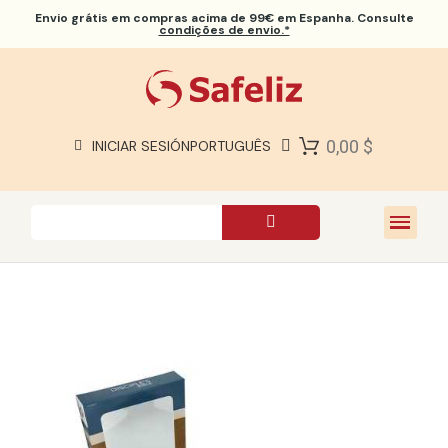
Envio grátis
em compras acima de 99€ em Espanha. Consulte
condições de envio.*
BÍBLIAS SAFELIZ
BÍBLIAS
LIVROS
0,00 $
INICIAR SESIÓN
PORTUGUÊS
PRESENTES
JOGOS
SOBRE NÓS