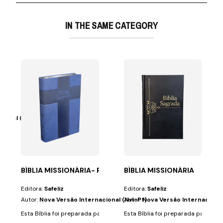
IN THE SAME CATEGORY
ional (Nvi-Pt)
im está próximo,...
ra todos aqueles que, sabendo que o fim está próximo,...
BÍBLIA MISSIONÁRIA- PU 4 CORES
BÍBLIA MISSIONÁRIA
Editora:
Safeliz
Editora:
Safeliz
Autor:
Nova Versão Internacional (Nvi-Pt)
Autor:
Nova Versão Internacional
Esta Bíblia foi preparada para todos aqueles que, sabendo que o fim est
Esta Bíblia foi preparada para tod