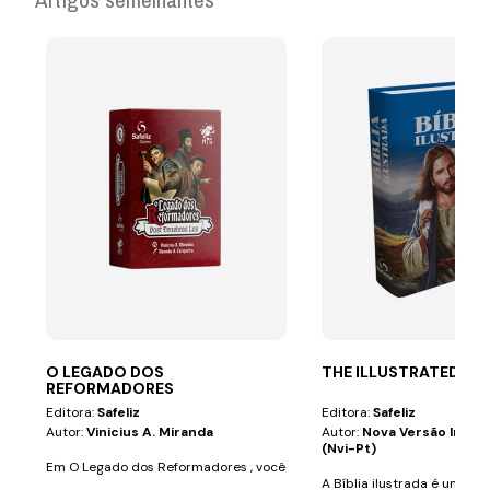
O LEGADO DOS
THE ILLUSTRATED BIB
REFORMADORES
Editora:
Safeliz
Editora:
Safeliz
Autor:
Vinicius A. Miranda
Autor:
Nova Versão Inter
(nvi-Pt)
Em O Legado dos Reformadores , você
A Bíblia ilustrada é uma ó