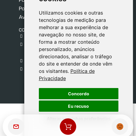
Política de Privacidade
Utilizamos cookies e outras
Utilizamos cookies e outras
Aviso Legal
tecnologias de medição para
tecnologias de medição para
melhorar a sua experiência de
melhorar a sua experiência de
CONTACTO
navegação no nosso site, de
navegação no nosso site, de
gestion@safeliz.com
forma a mostrar conteúdo
forma a mostrar conteúdo
C. del Pradillo, 6, 28770 Colmenar Viejo,
personalizado, anúncios
personalizado, anúncios
Madrid
direcionados, analisar o tráfego
direcionados, analisar o tráfego
+34 918 459 877
do site e entender de onde vêm
do site e entender de onde vêm
Segunda a Sexta
os visitantes.
os visitantes.
Política de
Política de
09:00 - 13:00
Privacidade
Privacidade
Concordo
Concordo
Eu recuso
Eu recuso
Alterar as minhas preferências
Alterar as minhas preferências