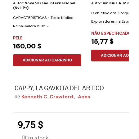
Autor:
Nova Versão Internacional
Autor:
Vinicius A. Miranda
(nvi-Pt)
O objetivo dos Conquistad
CARACTERÍSTICAS: • Texto bíblico
Exploradores, na Espanha) 
Reina-Valera 1995. •
mensagem...
NÃO ESPECIFICADO
Aproximadamente 700...
PELE
15,77 $
160,00 $
ADICIONAR AO CAR
ADICIONAR AO CARRINHO
CAPPY, LA GAVIOTA DEL ARTICO
Kenneth C. Crawford
Aces
de
,
9,75 $
Em stock