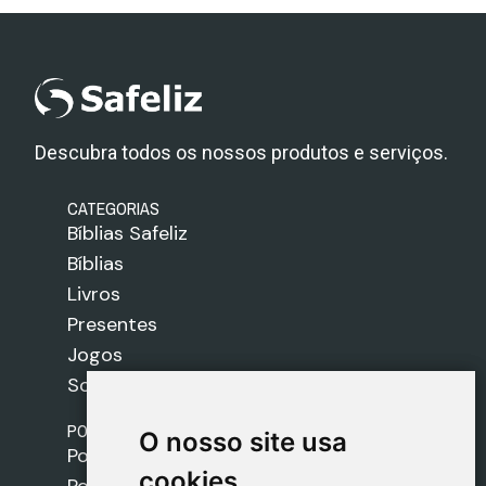
Descubra todos os nossos produtos e serviços.
CATEGORIAS
Bíblias Safeliz
Bíblias
Livros
Presentes
Jogos
Sobre nós
POLÍTICAS
O nosso site usa
O nosso site usa
Política de Envios
cookies
cookies
Política de Cookies