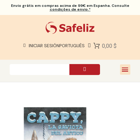
Envio grátis
em compras acima de 99€ em Espanha. Consulte
condições de envio.*
BÍBLIAS SAFELIZ
BÍBLIAS
LIVROS
0,00 $
INICIAR SESIÓN
PORTUGUÊS
PRESENTES
JOGOS
SOBRE NÓS