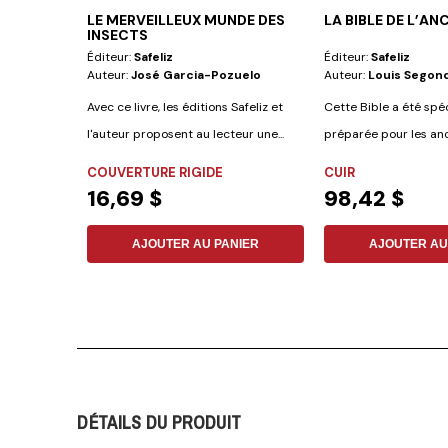
LE MERVEILLEUX MUNDE DES
LA BIBLE DE L’AN
INSECTS
Éditeur:
Safeliz
Éditeur:
Safeliz
Auteur:
José Garcia-Pozuelo
Auteur:
Louis Segon
Avec ce livre, les éditions Safeliz et
Cette Bible a été sp
l'auteur proposent au lecteur une...
préparée pour les anc
comprend les...
COUVERTURE RIGIDE
CUIR
16,69 $
98,42 $
AJOUTER AU PANIER
AJOUTER AU
DÉTAILS DU PRODUIT