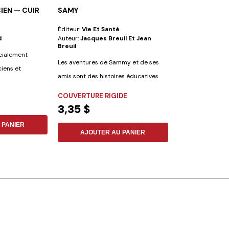
CIEN — CUIR
SAMY
ISRAËL ET L'É
Éditeur:
Vie Et Santé
Éditeur:
Vie Et S
d
Auteur:
Jacques Breuil Et Jean
Auteur:
Jacques
Breuil
écialement
Cet ouvrage cont
Les aventures de Sammy et de ses
iens et
évidente à la co
amis sont des histoires éducatives
dialogue...
FLEXIBLE
et...
COUVERTURE RIGIDE
7,84 $
3,35 $
 PANIER
AJOUTER
AJOUTER AU PANIER