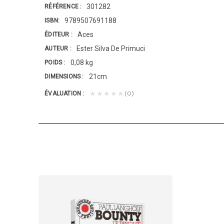
301282
RÉFÉRENCE
9789507691188
ISBN
Aces
ÉDITEUR
Ester Silva De Primuci
AUTEUR
0,08 kg
POIDS
21cm
DIMENSIONS
(0)
★★★★★
ÉVALUATION