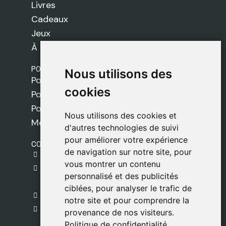
Livres
Cadeaux
Jeux
À propos de nous
POLITIQUES
Nous utilisons des
Nous utilisons des
Politique de livraison
cookies
cookies
Politique de cookies
Politique de confidentialité
Nous utilisons des cookies et
Nous utilisons des cookies et
Mentions légales
d'autres technologies de suivi
d'autres technologies de suivi
pour améliorer votre expérience
pour améliorer votre expérience
CONTACT
de navigation sur notre site, pour
de navigation sur notre site, pour
gestion@safeliz.com
vous montrer un contenu
vous montrer un contenu
C. del Pradillo, 6, 28770 Colmenar Viejo,
personnalisé et des publicités
personnalisé et des publicités
Madrid
ciblées, pour analyser le trafic de
ciblées, pour analyser le trafic de
+34 918 459 877
notre site et pour comprendre la
notre site et pour comprendre la
Lundi au Vendredi
provenance de nos visiteurs.
provenance de nos visiteurs.
09:00 - 13:00
Politique de confidentialité
Politique de confidentialité