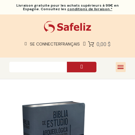
Livraison gratuite
pour les achats supérieurs à 99€ en
Espagne. Consultez les
conditions de livraison.*
BIBLES SAFELIZ
BIBLES
LIVRES
0,00 $
SE CONNECTER
FRANÇAIS
CADEAUX
JEUX
À PROPOS DE NOUS