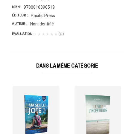
9780816390519
ISBN
Pacific Press
ÉDITEUR
Non identifié
AUTEUR
(0)
★★★★★
ÉVALUATION
DANS LA MÊME CATÉGORIE
À LA CHRISTOLOGIE
évoquent la vie et l'oeœuvre de Jean Zurcher. Une...