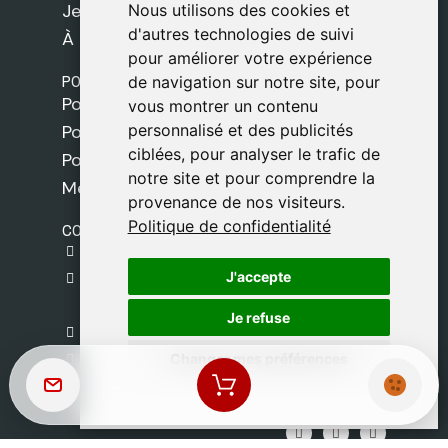
Jeux
Nous utilisons des cookies et
Nous utilisons des cookies et
d'autres technologies de suivi
d'autres technologies de suivi
À propos de nous
pour améliorer votre expérience
pour améliorer votre expérience
POLITIQUES
de navigation sur notre site, pour
de navigation sur notre site, pour
Politique de livraison
vous montrer un contenu
vous montrer un contenu
personnalisé et des publicités
personnalisé et des publicités
Politique de cookies
ciblées, pour analyser le trafic de
ciblées, pour analyser le trafic de
Politique de confidentialité
notre site et pour comprendre la
notre site et pour comprendre la
Mentions légales
provenance de nos visiteurs.
provenance de nos visiteurs.
Politique de confidentialité
Politique de confidentialité
CONTACT
gestion@safeliz.com
J'accepte
J'accepte
C. del Pradillo, 6, 28770 Colmenar Viejo,
Madrid
Je refuse
Je refuse
+34 918 459 877
Changer mes préférences
Changer mes préférences
Lundi au Vendredi
09:00 - 13:00