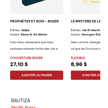
PROPHÈTES ET ROIS - RIGIDE
LE MYSTÈRE DE LA CR
Éditeur:
Iadpa
Éditeur:
Vie Et Santé
Auteur:
Elena G. De White
Auteur:
Georges Stéveny
Il est donc nécessaire que nous
Dans ce livre, Georges Sté
sachionscomment le Roi des rois a
ce que les Écritures nous 
inspiré,...
sur...
COUVERTURE RIGIDE
FLEXIBLE
27,10 $
8,96 $
AJOUTER AU PANIER
AJOUTER AU PAN
BAUTIZA
Pacific Press