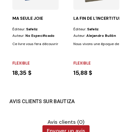
MA SEULE JOIE
LA FIN DE L´INCERTITUDE
Éditeur:
Safeliz
Éditeur:
Safeliz
Auteur:
No Especificado
Auteur:
Alejandro Bullón
Ce livre vous fera découvrir la vie fascinante d'un homme que tous admir
Nous vivons une époque de changem
FLEXIBLE
FLEXIBLE
18,35 $
15,88 $
AVIS CLIENTS SUR BAUTIZA
Avis clients (0)
Envoyer un avis