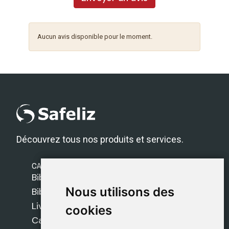
Aucun avis disponible pour le moment.
Découvrez tous nos produits et services.
CATÉGORIES
Bibles Safeliz
Nous utilisons des
Nous utilisons des
Bibles
Livres
cookies
cookies
Cadeaux