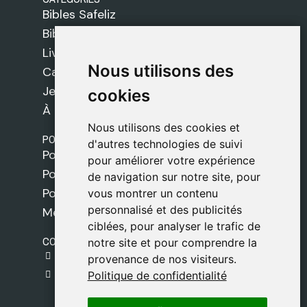
Bibles Safeliz
Bibles
Livres
Nous utilisons des
Nous utilisons des
Cadeaux
Jeux
cookies
cookies
À propos de nous
Nous utilisons des cookies et
Nous utilisons des cookies et
POLITIQUES
d'autres technologies de suivi
d'autres technologies de suivi
Politique de livraison
pour améliorer votre expérience
pour améliorer votre expérience
Politique de cookies
de navigation sur notre site, pour
de navigation sur notre site, pour
Politique de confidentialité
vous montrer un contenu
vous montrer un contenu
personnalisé et des publicités
personnalisé et des publicités
Mentions légales
ciblées, pour analyser le trafic de
ciblées, pour analyser le trafic de
CONTACT
notre site et pour comprendre la
notre site et pour comprendre la
gestion@safeliz.com
provenance de nos visiteurs.
provenance de nos visiteurs.
C. del Pradillo, 6, 28770 Colmenar Viejo,
Politique de confidentialité
Politique de confidentialité
Madrid