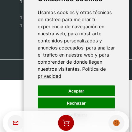
C. del Pradillo, 6, 28770 Colmenar Viejo,
Madrid
Usamos cookies y otras técnicas
Usamos cookies y otras técnicas
918 459 877
de rastreo para mejorar tu
de rastreo para mejorar tu
Lunes a Viernes
experiencia de navegación en
experiencia de navegación en
nuestra web, para mostrarte
nuestra web, para mostrarte
09:00 - 13:00
contenidos personalizados y
contenidos personalizados y
anuncios adecuados, para analizar
anuncios adecuados, para analizar
el tráfico en nuestra web y para
el tráfico en nuestra web y para
comprender de donde llegan
comprender de donde llegan
nuestros visitantes.
nuestros visitantes.
Política de
Política de
privacidad
privacidad
Aceptar
Aceptar
Rechazar
Rechazar
Configurar
Configurar