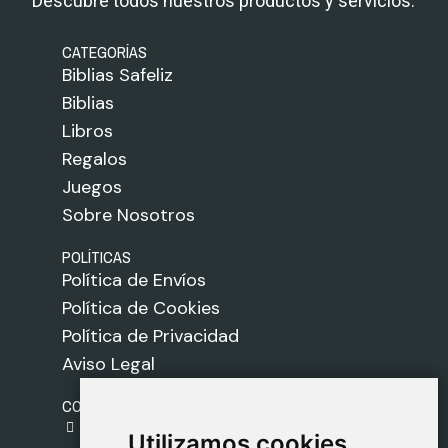
Descubre todos nuestros productos y servicios.
CATEGORÍAS
Biblias Safeliz
Biblias
Libros
Regalos
Juegos
Sobre Nosotros
POLÍTICAS
Política de Envíos
Política de Cookies
Política de Privacidad
Aviso Legal
CONTACTO
gestion@safeliz.com
Utilizamos cookies
Utilizamos cookies