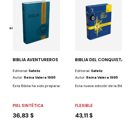
rüdtner
independiente,...
ener su propia Biblia. Les encantará llevar a todas...
BIBLIA AVENTUREROS
BIBLIA DEL CONQUISTADOR
Editorial:
Safeliz
Editorial:
Safeliz
Autor:
Reina Valera 1995
Autor:
Reina Valera 1995
Esta Biblia ha sido preparada especialmente para los Aventureros con la
Esta nueva edición de la Biblia pa
PIEL SINTÉTICA
FLEXIBLE
36,83 $
43,11 $