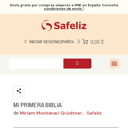
Envío gratis
por compras mayores a 99€ en España. Consulta
condiciones de envío.*
BIBLIAS SAFELIZ
BIBLIAS
LIBROS
0,00 $
INICIAR SESIÓN
ESPAÑOL
REGALOS
JUEGOS
SOBRE NOSOTROS
MI PRIMERA BIBLIA
Miriam Montanari Grüdtner
Safeliz
de
,