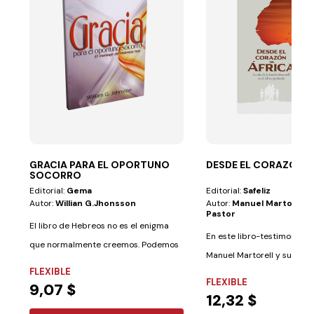
GRACIA PARA EL OPORTUNO
DESDE EL CORAZÓN D
SOCORRO
Editorial:
Gema
Editorial:
Safeliz
Autor:
Willian G.jhonsson
Autor:
Manuel Martorell Y
Pastor
El libro de Hebreos no es el enigma
En este libro-testimonio, e
que normalmente creemos. Podemos
Manuel Martorell y su esp
estar...
FLEXIBLE
Pastor,...
FLEXIBLE
9,07 $
12,32 $