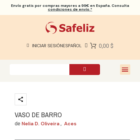
Envío gratis
por compras mayores a 99€ en España. Consulta
condiciones de envío.*
BIBLIAS SAFELIZ
BIBLIAS
LIBROS
0,00 $
INICIAR SESIÓN
ESPAÑOL
REGALOS
JUEGOS
SOBRE NOSOTROS
VASO DE BARRO
Nelia D. Oliveira
Aces
de
,