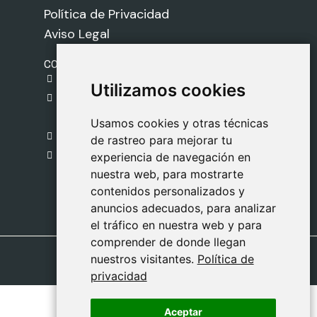
Política de Privacidad
Aviso Legal
CONTACTO
gestion@safeliz.com
Utilizamos cookies
Utilizamos cookies
C. del Pradillo, 6, 28770 Colmenar Viejo,
Madrid
Usamos cookies y otras técnicas
Usamos cookies y otras técnicas
918 459 877
de rastreo para mejorar tu
de rastreo para mejorar tu
Lunes a Viernes
experiencia de navegación en
experiencia de navegación en
nuestra web, para mostrarte
nuestra web, para mostrarte
09:00 - 13:00
contenidos personalizados y
contenidos personalizados y
anuncios adecuados, para analizar
anuncios adecuados, para analizar
el tráfico en nuestra web y para
el tráfico en nuestra web y para
comprender de donde llegan
comprender de donde llegan
nuestros visitantes.
nuestros visitantes.
Política de
Política de
privacidad
privacidad
Aceptar
Aceptar