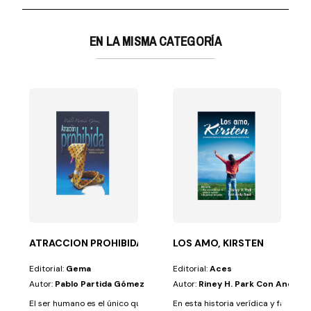
EN LA MISMA CATEGORÍA
 JEHOVA
s no es...
y amenamente la razón y el propósito de las fiestas...
ATRACCION PROHIBIDA PECADOS OCULTOS
LOS AMO, KIRSTEN
Editorial:
Gema
Editorial:
Aces
Autor:
Pablo Partida Gómez
Autor:
Riney H. Park Con Andy N
El ser humano es el único que es capaz de engañarse a sí mismo. Este lib
En esta historia verídica y fascina