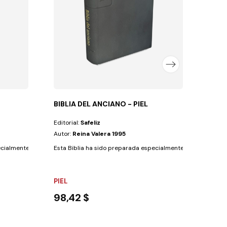
BIBLIA DEL ANCIANO - PIEL
BIBL
Editorial:
Safeliz
Editor
Autor:
Reina Valera 1995
Autor
ialmente para los pastores con las siguientes...
Esta Biblia ha sido preparada especialmente para los anciano
Esta B
PIEL
PIEL
98,42 $
55,