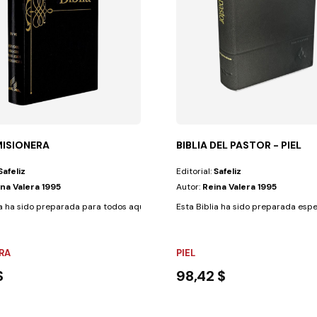
MISIONERA
BIBLIA DEL PASTOR - PIEL
Safeliz
Editorial:
Safeliz
na Valera 1995
Autor:
Reina Valera 1995
on las siguientes...
ia ha sido preparada para todos aquellos que, sabiendo que el fin está...
Esta Biblia ha sido preparada espec
RA
PIEL
$
98,42 $