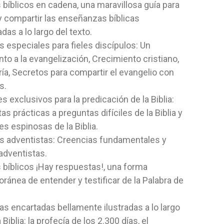
 bíblicos en cadena, una maravillosa guía para
NO FALLA
ADV
y compartir las enseñanzas bíblicas
Editorial:
Aces
Editorial:
Ac
era 1995
Autor:
Walter Y Viviana Lehoux
Autor:
Norma
das a lo largo del texto.
ido preparada
Este libro contiene elementos
Historias de 
 especiales para fieles discípulos: Un
ra los pastores con
prácticos para desarrollar grupos
nuestra iglesi
to a la evangelización, Crecimiento cristiano,
pequeños en todo...
ía, Secretos para compartir el evangelio con
ADA
NO ESPECIFICADO
FLEXIBLE
s.
4,36 $
8,62 $
es exclusivos para la predicación de la Biblia:
s prácticas a preguntas difíciles de la Biblia y
 AL CARRITO
AGREGAR AL CARRITO
AGRE
s espinosas de la Biblia.
s adventistas: Creencias fundamentales y
adventistas.
 bíblicos ¡Hay respuestas!, una forma
ánea de entender y testificar de la Palabra de
as encartadas bellamente ilustradas a lo largo
 Biblia: la profecía de los 2.300 días, el