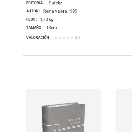
Safeliz
EDITORIAL
Reina Valera 1995
AUTOR
1,23 kg
PESO
13cm
TAMAÑO
(0)
★★★★★
VALORACIÓN
mente para los colportores y tiene las...