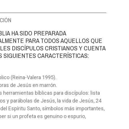
CIÓN
BLIA HA SIDO PREPARADA
ALMENTE PARA TODOS AQUELLOS QUE
ELES DISCÍPULOS CRISTIANOS Y CUENTA
S SIGUIENTES CARACTERÍSTICAS:
blico (Reina-Valera 1995).
abras de Jesús en marrón.
s herramientas bíblicas para discípulos: lista
os y parábolas de Jesús, la vida de Jesús, 24
 del Espíritu Santo, símbolos más importantes,
r si un profeta es genuino o espurio,
ASTOR
EN LAS MANOS DE UNO QUE
RELATOS I