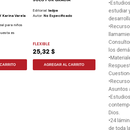
•Estudios
estudiar 
Editorial:
Iadpa
Editorial:
Safeliz
Y Karina Varela
Autor:
No Especificado
Autor:
Reina Val
desarrolla
eal para niños
Esta Biblia ha s
•Recursos
puesta es
especialmente pa
llamamien
las...
Consultor
FLEXIBLE
PIEL REGENER
los demá
25,32 $
55,43 $
•Material
Respuesta
CARRITO
AGREGAR AL CARRITO
AGREGAR
Cuestione
•Recurso
Asuntos 
•Estudios
contempor
Dios.
•24 lámin
de toda la