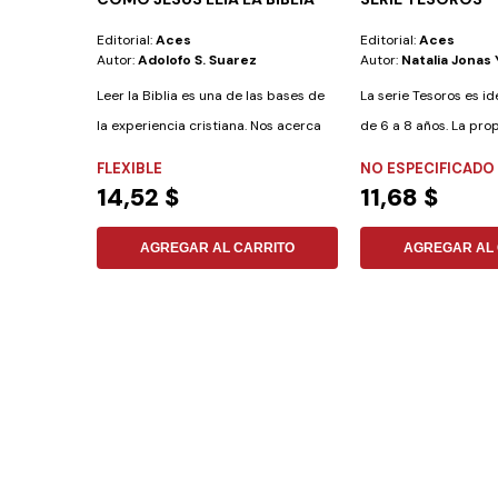
Editorial:
Aces
Editorial:
Aces
Autor:
Adolofo S. Suarez
Autor:
Natalia Jonas 
Leer la Biblia es una de las bases de
La serie Tesoros es id
la experiencia cristiana. Nos acerca
de 6 a 8 años. La pro
a...
seguir...
FLEXIBLE
NO ESPECIFICADO
14,52 $
11,68 $
AGREGAR AL CARRITO
AGREGAR AL 