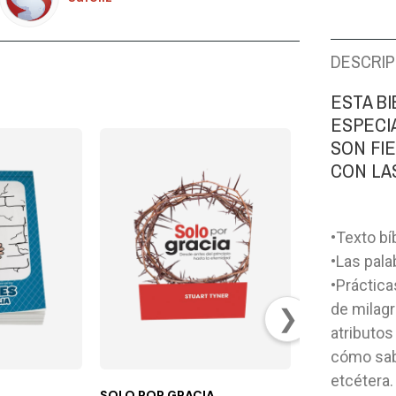
DESCRIP
ESTA BI
ESPECI
SON FI
CON LA
•Texto bí
•Las pal
•Práctica
de milagr
❯
atributos
cómo sabe
etcétera.
SOLO POR GRACIA
BIBLIA DEL P