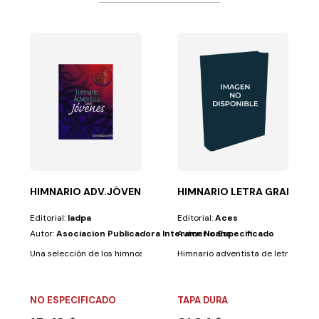
ADO-CUNA
na
l siempre ha sido...
HIMNARIO ADV.JÓVENES-R.ACOR.GUITARRA
HIMNARIO LETRA GRANDE S
Editorial:
Iadpa
Editorial:
Aces
Autor:
Asociacion Publicadora Interamericana
Autor:
No Especificado
Una selección de los himnos más cantados por la juventud. Muy útil e in
Himnario adventista de letra gigan
NO ESPECIFICADO
TAPA DURA