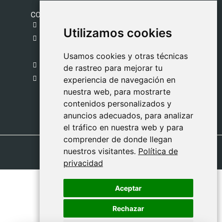
CONTACTO
gestion@safeliz.com
Utilizamos cookies
Utilizamos cookies
C. del Pradillo, 6, 28770 Colmenar Viejo,
Madrid
Usamos cookies y otras técnicas
Usamos cookies y otras técnicas
918 459 877
de rastreo para mejorar tu
de rastreo para mejorar tu
Lunes a Viernes
experiencia de navegación en
experiencia de navegación en
nuestra web, para mostrarte
nuestra web, para mostrarte
09:00 - 13:00
contenidos personalizados y
contenidos personalizados y
anuncios adecuados, para analizar
anuncios adecuados, para analizar
el tráfico en nuestra web y para
el tráfico en nuestra web y para
comprender de donde llegan
comprender de donde llegan
nuestros visitantes.
nuestros visitantes.
Política de
Política de
privacidad
privacidad
Aceptar
Aceptar
Rechazar
Rechazar