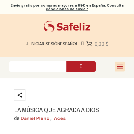
Envío gratis
por compras mayores a 99€ en España. Consulta
condiciones de envío.*
BIBLIAS SAFELIZ
BIBLIAS
LIBROS
0,00 $
INICIAR SESIÓN
ESPAÑOL
REGALOS
JUEGOS
SOBRE NOSOTROS
LA MÚSICA QUE AGRADA A DIOS
Daniel Plenc
Aces
de
,