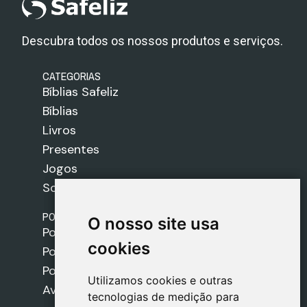
Descubra todos os nossos produtos e serviços.
CATEGORIAS
Bíblias Safeliz
Bíblias
Livros
Presentes
Jogos
Sobre nós
POLÍTICAS
O nosso site usa
O nosso site usa
Política de Envios
cookies
cookies
Política de Cookies
Política de Privacidade
Utilizamos cookies e outras
Utilizamos cookies e outras
Aviso Legal
tecnologias de medição para
tecnologias de medição para