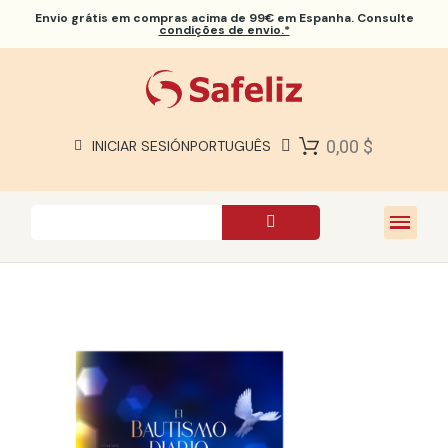
Envio grátis
em compras acima de 99€ em Espanha. Consulte
condições de envio.*
BÍBLIAS SAFELIZ
BÍBLIAS
LIVROS
0,00 $
INICIAR SESIÓN
PORTUGUÊS
PRESENTES
JOGOS
SOBRE NÓS