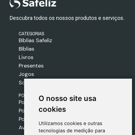
Descubra todos os nossos produtos e serviços.
CATEGORIAS
Bíblias Safeliz
Bíblias
Livros
Presentes
Jogos
Sobre nós
POLÍTICAS
O nosso site usa
O nosso site usa
Política de Envios
cookies
cookies
Política de Cookies
Política de Privacidade
Utilizamos cookies e outras
Utilizamos cookies e outras
Aviso Legal
tecnologias de medição para
tecnologias de medição para