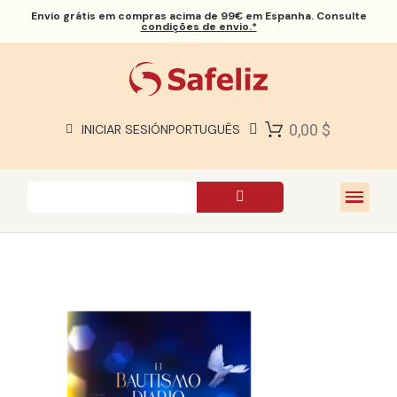
Envio grátis
em compras acima de 99€ em Espanha. Consulte
condições de envio.*
BÍBLIAS SAFELIZ
BÍBLIAS
LIVROS
0,00 $
INICIAR SESIÓN
PORTUGUÊS
PRESENTES
JOGOS
SOBRE NÓS