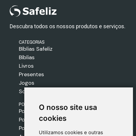
Descubra todos os nossos produtos e serviços.
CATEGORIAS
Bíblias Safeliz
Bíblias
Livros
Presentes
Jogos
Sobre nós
POLÍTICAS
O nosso site usa
O nosso site usa
Política de Envios
cookies
cookies
Política de Cookies
Política de Privacidade
Utilizamos cookies e outras
Utilizamos cookies e outras