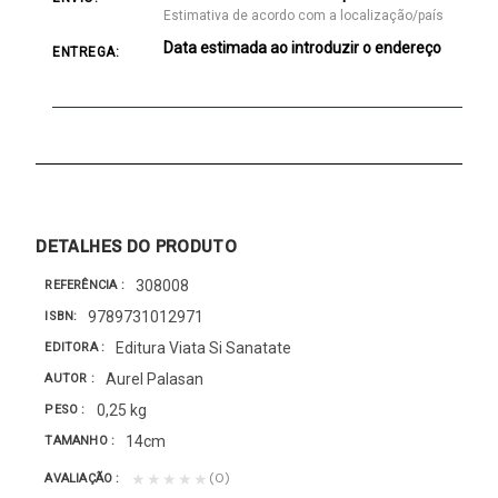
Estimativa de acordo com a localização/país
Data estimada ao introduzir o endereço
ENTREGA:
DETALHES DO PRODUTO
308008
REFERÊNCIA
9789731012971
ISBN
Editura Viata Si Sanatate
EDITORA
Aurel Palasan
AUTOR
0,25 kg
PESO
14cm
TAMANHO
(0)
★★★★★
AVALIAÇÃO