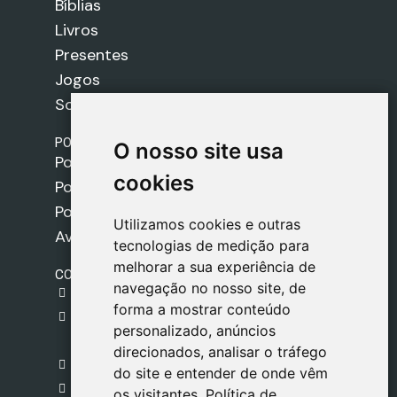
Bíblias
Livros
Presentes
Jogos
Sobre nós
POLÍTICAS
O nosso site usa
O nosso site usa
Política de Envios
cookies
cookies
Política de Cookies
Política de Privacidade
Utilizamos cookies e outras
Utilizamos cookies e outras
Aviso Legal
tecnologias de medição para
tecnologias de medição para
melhorar a sua experiência de
melhorar a sua experiência de
CONTACTO
navegação no nosso site, de
navegação no nosso site, de
gestion@safeliz.com
forma a mostrar conteúdo
forma a mostrar conteúdo
C. del Pradillo, 6, 28770 Colmenar Viejo,
personalizado, anúncios
personalizado, anúncios
Madrid
direcionados, analisar o tráfego
direcionados, analisar o tráfego
+34 918 459 877
do site e entender de onde vêm
do site e entender de onde vêm
Segunda a Sexta
os visitantes.
os visitantes.
Política de
Política de