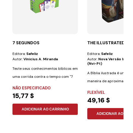
7 SEGUNDOS
THE ILLUSTRATED BIB
Editora:
Safeliz
Editora:
Safeliz
Autor:
Vinicius A. Miranda
Autor:
Nova Versão Inter
(nvi-Pt)
Teste seus conhecimentos bíblicos em
A Bíblia ilustrada é uma ó
uma corrida contra o tempo com "7
maneira de aproximar cria
Segundos: O...
NÃO ESPECIFICADO
adultos de um...
FLEXÍVEL
15,77 $
49,16 $
ADICIONAR AO CARRINHO
ADICIONAR AO CAR