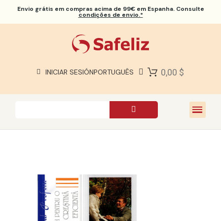
Envio grátis
em compras acima de 99€ em Espanha. Consulte
condições de envio.*
BÍBLIAS SAFELIZ
BÍBLIAS
LIVROS
0,00 $
INICIAR SESIÓN
PORTUGUÊS
PRESENTES
JOGOS
SOBRE NÓS