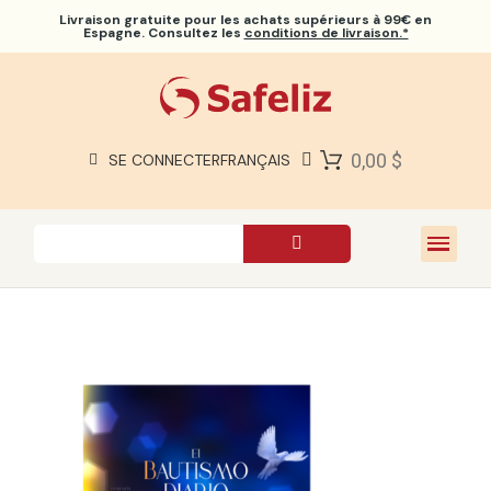
Livraison gratuite
pour les achats supérieurs à 99€ en
Espagne. Consultez les
conditions de livraison.*
BIBLES SAFELIZ
BIBLES
LIVRES
0,00 $
SE CONNECTER
FRANÇAIS
CADEAUX
JEUX
À PROPOS DE NOUS