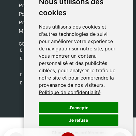
Nous utilisons des
Nous utilisons des
Politique de livraison
cookies
cookies
Politique de cookies
Politique de confidentialité
Nous utilisons des cookies et
Nous utilisons des cookies et
Mentions légales
d'autres technologies de suivi
d'autres technologies de suivi
pour améliorer votre expérience
pour améliorer votre expérience
CONTACT
de navigation sur notre site, pour
de navigation sur notre site, pour
gestion@safeliz.com
vous montrer un contenu
vous montrer un contenu
C. del Pradillo, 6, 28770 Colmenar Viejo,
personnalisé et des publicités
personnalisé et des publicités
Madrid
ciblées, pour analyser le trafic de
ciblées, pour analyser le trafic de
+34 918 459 877
notre site et pour comprendre la
notre site et pour comprendre la
Lundi au Vendredi
provenance de nos visiteurs.
provenance de nos visiteurs.
09:00 - 13:00
Politique de confidentialité
Politique de confidentialité
J'accepte
J'accepte
Je refuse
Je refuse
Changer mes préférences
Changer mes préférences