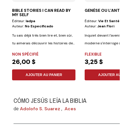
BIBLE STORIES I CAN READ BY
GENÈSE OU L'ANTIMY
MY SELF
Éditeur:
Iadpa
Éditeur:
Vie Et Santé
Auteur:
No Especificado
Auteur:
Jean Flori
Tu sais déjà très bien lire et, bien sûr,
Inquiet devant l'avenir, l'
tu aimerais découvrir les histoires de...
moderne s'interroge sur ses
La Genèse,...
NON SPÉCIFIÉ
FLEXIBLE
26,00 $
3,25 $
AJOUTER AU PANIER
AJOUTER AU PAN
CÓMO JESÚS LEÍA LA BIBLIA
Adolofo S. Suarez
Aces
de
,