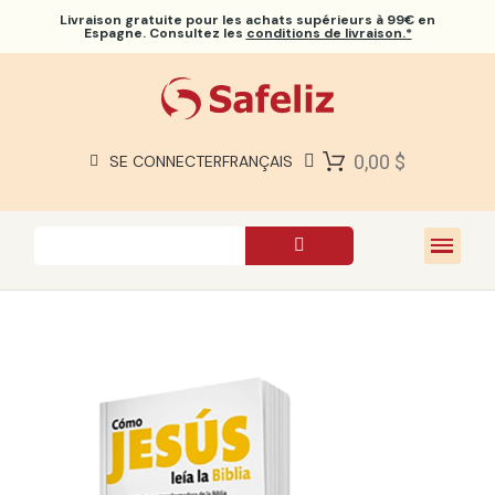
Livraison gratuite
pour les achats supérieurs à 99€ en
Espagne. Consultez les
conditions de livraison.*
BIBLES SAFELIZ
BIBLES
LIVRES
0,00 $
SE CONNECTER
FRANÇAIS
CADEAUX
JEUX
À PROPOS DE NOUS