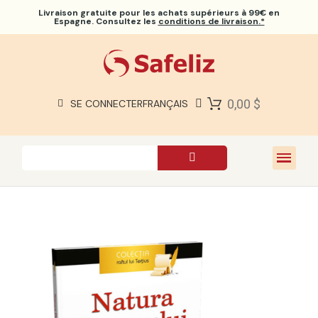
Livraison gratuite
pour les achats supérieurs à 99€ en
Espagne. Consultez les
conditions de livraison.*
BIBLES SAFELIZ
BIBLES
LIVRES
0,00 $
SE CONNECTER
FRANÇAIS
CADEAUX
JEUX
À PROPOS DE NOUS