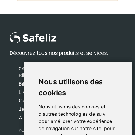
Découvrez tous nos produits et services.
CATÉGORIES
Bibles Safeliz
Nous utilisons des
Nous utilisons des
Bibles
cookies
cookies
Livres
Cadeaux
Nous utilisons des cookies et
Nous utilisons des cookies et
Jeux
d'autres technologies de suivi
d'autres technologies de suivi
À propos de nous
pour améliorer votre expérience
pour améliorer votre expérience
de navigation sur notre site, pour
de navigation sur notre site, pour
POLITIQUES