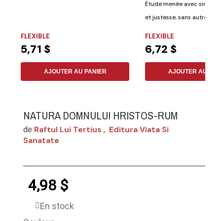
Étude menée avec simplici
et justesse, sans autre pré
que...
FLEXIBLE
FLEXIBLE
5,71 $
6,72 $
AJOUTER AU PANIER
AJOUTER AU PAN
NATURA DOMNULUI HRISTOS-RUM
Raftul Lui Tertius
Editura Viata Si
de
,
Sanatate
4,98 $
En stock