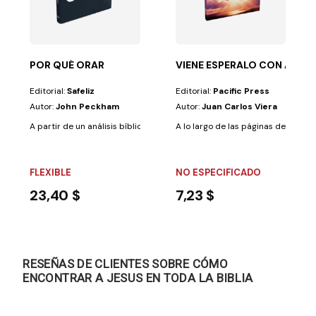
en el cerebro?...
lado y la historia de las naciones Una manera...
POR QUÉ ORAR
VIENE ESPERALO CON ALEGR
Editorial:
Safeliz
Editorial:
Pacific Press
Autor:
John Peckham
Autor:
Juan Carlos Viera
A partir de un análisis bíblico y teológico profundo, este libro examina va
A lo largo de las páginas de este lib
FLEXIBLE
NO ESPECIFICADO
23,40 $
7,23 $
RESEÑAS DE CLIENTES SOBRE CÓMO
ENCONTRAR A JESUS EN TODA LA BIBLIA