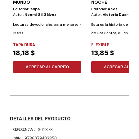
MUNDO
NOCHE
Editorial:
Iadpa
Editorial:
Aces
Autor:
Noemí Gil Gálvez
Autor:
Victoria Duarte
Lecturas devocionales para menores -
Esta es la historia de Victo
2020
de Dos Santos, quien, poc
después...
TAPA DURA
FLEXIBLE
18,18 $
13,85 $
AGREGAR AL CARRITO
AGREGAR AL CAR
DETALLES DEL PRODUCTO
301373
REFERENCIA
9786079403850
ISBN