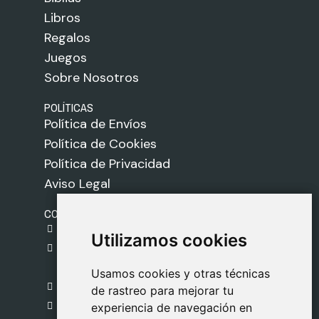
Libros
Regalos
Juegos
Sobre Nosotros
POLÍTICAS
Política de Envíos
Política de Cookies
Política de Privacidad
Aviso Legal
CONTACTO
gestion@safeliz.com
Utilizamos cookies
Utilizamos cookies
C. del Pradillo, 6, 28770 Colmenar Viejo,
Madrid
Usamos cookies y otras técnicas
Usamos cookies y otras técnicas
918 459 877
de rastreo para mejorar tu
de rastreo para mejorar tu
Lunes a Viernes
experiencia de navegación en
experiencia de navegación en