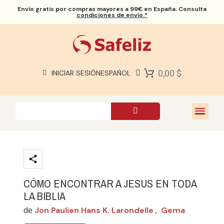
Envío gratis
por compras mayores a 99€ en España. Consulta
condiciones de envío.*
BIBLIAS SAFELIZ
BIBLIAS
LIBROS
0,00 $
INICIAR SESIÓN
ESPAÑOL
REGALOS
JUEGOS
SOBRE NOSOTROS
CÓMO ENCONTRAR A JESUS EN TODA
LA BIBLIA
Jon Paulien Hans K. Larondelle
Gema
de
,