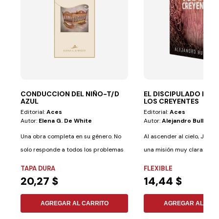
CONDUCCION DEL NIÑO-T/D
EL DISCIPULADO EN 
AZUL
LOS CREYENTES
Editorial:
Aces
Editorial:
Aces
Autor:
Elena G. De White
Autor:
Alejandro Bullón
Una obra completa en su género. No
Al ascender al cielo, Jesús
solo responde a todos los problemas
una misión muy clara: hace
básicos en...
discípulos. Y...
TAPA DURA
FLEXIBLE
20,27 $
14,44 $
AGREGAR AL CARRITO
AGREGAR AL CAR