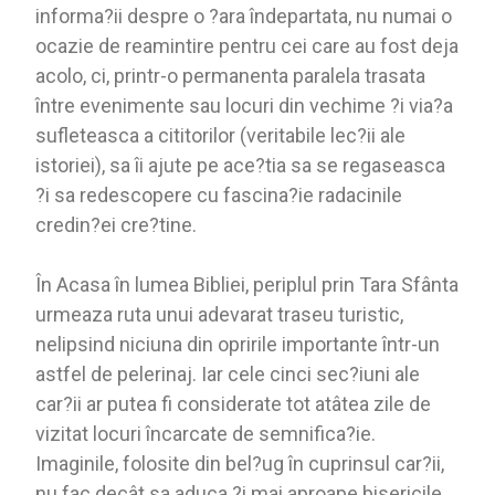
informa?ii despre o ?ara îndepartata, nu numai o
ocazie de reamintire pentru cei care au fost deja
acolo, ci, printr-o permanenta paralela trasata
între evenimente sau locuri din vechime ?i via?a
sufleteasca a cititorilor (veritabile lec?ii ale
istoriei), sa îi ajute pe ace?tia sa se regaseasca
?i sa redescopere cu fascina?ie radacinile
credin?ei cre?tine.
În Acasa în lumea Bibliei, periplul prin Tara Sfânta
urmeaza ruta unui adevarat traseu turistic,
nelipsind niciuna din opririle importante într-un
astfel de pelerinaj. Iar cele cinci sec?iuni ale
car?ii ar putea fi considerate tot atâtea zile de
vizitat locuri încarcate de semnifica?ie.
Imaginile, folosite din bel?ug în cuprinsul car?ii,
nu fac decât sa aduca ?i mai aproape bisericile,