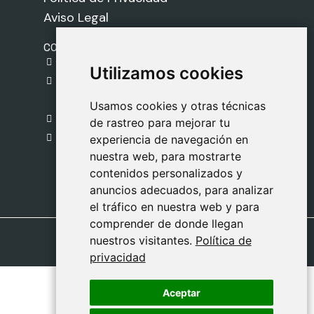
Aviso Legal
CONTACTO
gestion@safeliz.com
Utilizamos cookies
Utilizamos cookies
C. del Pradillo, 6, 28770 Colmenar Viejo,
Madrid
Usamos cookies y otras técnicas
Usamos cookies y otras técnicas
918 459 877
de rastreo para mejorar tu
de rastreo para mejorar tu
Lunes a Viernes
experiencia de navegación en
experiencia de navegación en
nuestra web, para mostrarte
nuestra web, para mostrarte
09:00 - 13:00
contenidos personalizados y
contenidos personalizados y
anuncios adecuados, para analizar
anuncios adecuados, para analizar
el tráfico en nuestra web y para
el tráfico en nuestra web y para
comprender de donde llegan
comprender de donde llegan
nuestros visitantes.
nuestros visitantes.
Política de
Política de
privacidad
privacidad
Aceptar
Aceptar