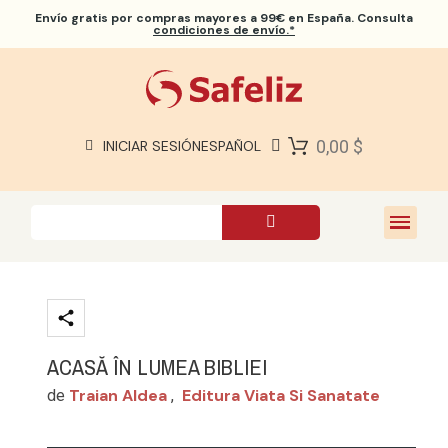
Envío gratis
por compras mayores a 99€ en España. Consulta
condiciones de envío.*
BIBLIAS SAFELIZ
BIBLIAS
LIBROS
0,00 $
INICIAR SESIÓN
ESPAÑOL
REGALOS
JUEGOS
SOBRE NOSOTROS
ACASĂ ÎN LUMEA BIBLIEI
Traian Aldea
Editura Viata Si Sanatate
de
,