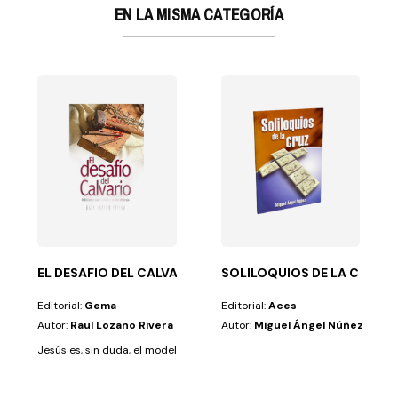
EN LA MISMA CATEGORÍA
 libro te...
adventista del séptimo día, fue encarcelado y...
EL DESAFIO DEL CALVARIO
SOLILOQUIOS DE LA CRUZ
Editorial:
Gema
Editorial:
Aces
Autor:
Raul Lozano Rivera
Autor:
Miguel Ángel Núñez
Jesús es, sin duda, el modelo de acción para quienes han depositado su f