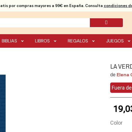
ratis
por compras mayores a 99€ en España. Consulta
condiciones de
BIBLIAS
LIBROS
REGALOS
JUEGOS
LA VER
Elena 
de
Fuera de
19,0
Color