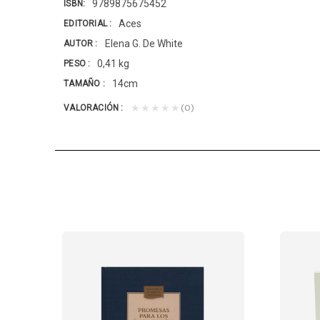
9789875675452
ISBN
Aces
EDITORIAL
Elena G. De White
AUTOR
0,41 kg
PESO
14cm
TAMAÑO
(0)
★★★★★
VALORACIÓN
ISTIANA-T/D AZU