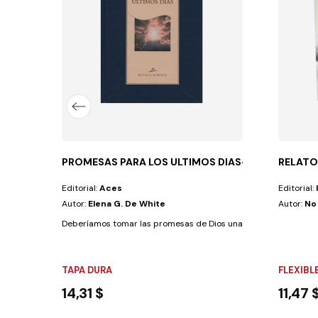
 inestimable para todos los docentes y...
PROMESAS PARA LOS ULTIMOS DIAS-T/D AZUL
RELATO
Editorial:
Aces
Editorial:
Autor:
Elena G. De White
Autor:
No
Deberíamos tomar las promesas de Dios una por una y examinar
TAPA DURA
FLEXIBL
14,31 $
11,47 