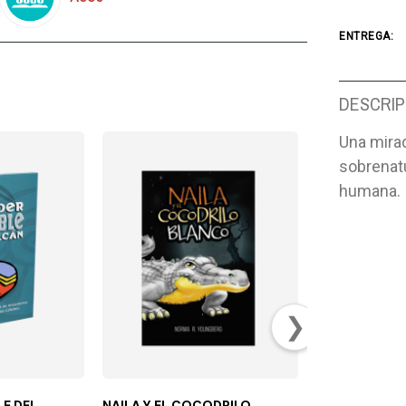
ENTREGA:
DESCRIP
Una mirad
sobrenatu
humana.
❯
LE DEL
NAILA Y EL COCODRILO
DIARIO CONO