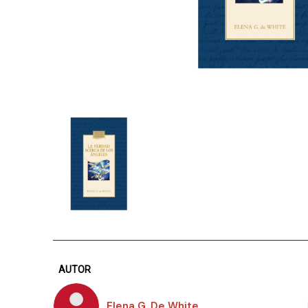
AUTOR
Elena G. De White