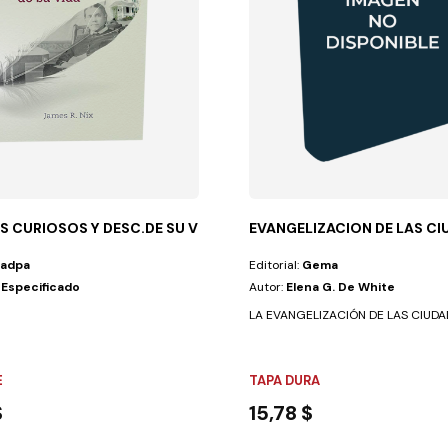
S CURIOSOS Y DESC.DE SU VIDA(EGW)
EVANGELIZACION DE LAS CI
Iadpa
Editorial:
Gema
 Especificado
Autor:
Elena G. De White
las estrechamente, por...
LA EVANGELIZACIÓN DE LAS CIUDADES
E
TAPA DURA
$
15,78 $