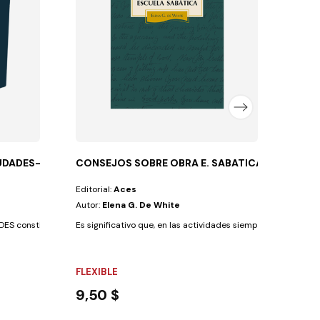
Una ob
TAPA
36,
UDADES-T/D
CONSEJOS SOBRE OBRA E. SABATICA-RUSTICA
Editorial:
Aces
Autor:
Elena G. De White
 constituye un llamamiento a la acción, una...
Es significativo que, en las actividades siempre crecientes de 
FLEXIBLE
9,50 $