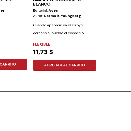
BLANCO
ter,
Editorial:
Aces
Autor:
Maijo Rot
Autor:
Norma R. Youngberg
Durante el proce
Cuando apareció en el arroyo
conocerte a ti y 
cercano al pueblo el cocodrilo
pueden...
FLEXIBLE
blanco, el brujo...
FLEXIBLE
7,27 $
11,73 $
AGREGAR
CARRITO
AGREGAR AL CARRITO