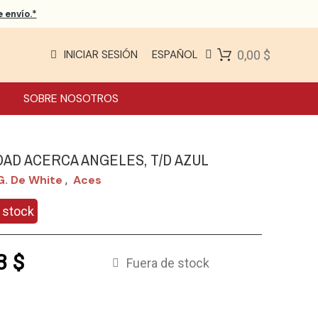
 envío.*
INICIAR SESIÓN
ESPAÑOL
0,00 $
SOBRE NOSOTROS
DAD ACERCA ANGELES, T/D AZUL
G. De White
Aces
,
 stock
3 $
Fuera de stock