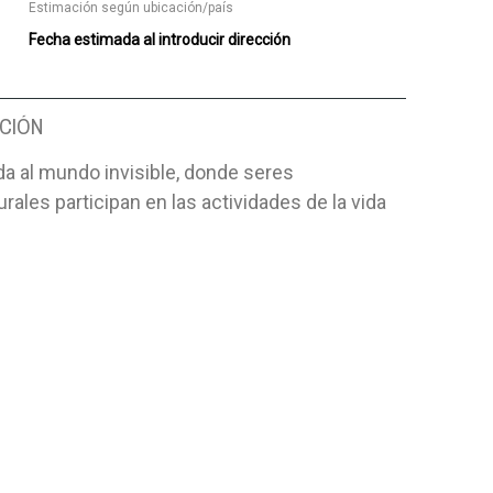
Estimación según ubicación/país
Fecha estimada al introducir dirección
CIÓN
a al mundo invisible, donde seres
rales participan en las actividades de la vida
CE TEENS
OBSERVA EL MUNDO DE LOS
CUANDO L